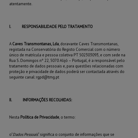
atentamente.
I.
RESPONSABILIDADE PELO TRATAMENTO
A
Caves Transmontanas, Lda
, doravante Caves Transmontanas,
registada na Conservatória do Registo Comercial com o número
único de matrícula e pessoa coletiva PT 502303093, e com sede na
Rua S. Domingos nº 22, 5070 Alijó – Portugal, é a responsável pelo
tratamento de dados pessoais e, para questões relacionadas com
proteção e privacidade de dados poderá ser contactada através do
seguinte canal:
rgpd@tmg.pt
II.
INFORMAÇÕES RECOLHIDAS:
Nesta
Política de Privacidade
, o termo:
o
"
Dados Pessoais
” significa o conjunto de informações que se