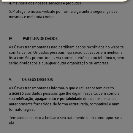
4.
Melhoria dos nossos serviços e produtos
5.
Proteger o nosso website por forma a garantir a segurança das
mesmas e melhoria contínua
IV.
PARTILHA DE DADOS
As Caves transmontanas não partilham dados recolhidos no website
com terceiros. Os dados pessoais não serão utilizados em nenhuma
lista com fins promocionais via correio eletrónico ou telefónico, nem
serão divulgados a qualquer outra organização ou empresa.
V.
OS SEUS DIREITOS
As Caves transmontanas informa-o que o utilizador tem direito
a
acesso
aos dados pessoais que lhe digam respeito, bem como à
sua
retificação
,
apagamento
e
portabilidade
dos dados pessoais
anteriormente fornecidos, de forma estruturada, compatível e num
formato legível.
Tem ainda o direito a
limitar
o seu tratamento bem como
opor-se
a
ele.