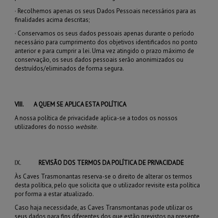
·
Recolhemos apenas os seus Dados Pessoais necessários para as
finalidades acima descritas;
·
Conservamos os seus dados pessoais apenas durante o período
necessário para cumprimento dos objetivos identificados no ponto
anterior e para cumprir a lei. Uma vez atingido o prazo máximo de
conservação, os seus dados pessoais serão anonimizados ou
destruídos/eliminados de forma segura.
VIII.
A QUEM SE APLICA ESTA POLÍTICA
A nossa política de privacidade aplica-se a todos os nossos
utilizadores do nosso
website
.
IX.
REVISÃO DOS TERMOS DA POLÍTICA DE PRIVACIDADE
Às Caves Trasmonantas reserva-se o direito de alterar os termos
desta política, pelo que solicita que o utilizador revisite esta política
por forma a estar atualizado.
Caso haja necessidade, as Caves Transmontanas
pode utilizar os
seus dados para fins diferentes dos que estão previstos na presente