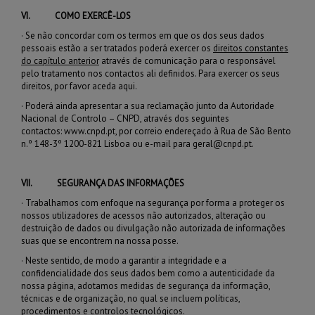
VI.
COMO EXERCÊ-LOS
·
Se não concordar com os termos em que os dos seus dados
pessoais estão a ser tratados poderá exercer os
direitos constantes
do capítulo anterior
através de comunicação para o responsável
pelo tratamento nos contactos ali definidos.
Para exercer os seus
direitos, por favor aceda
aqui
.
·
Poderá ainda apresentar a sua reclamação junto da Autoridade
Nacional de Controlo – CNPD, através dos seguintes
contactos:
www.cnpd.pt
, por correio endereçado à Rua de São Bento
n.º 148-3º 1200-821 Lisboa ou e-mail para geral@cnpd.pt.
VII.
SEGURANÇA DAS INFORMAÇÕES
·
Trabalhamos com enfoque na segurança por forma a proteger os
nossos utilizadores de acessos não autorizados, alteração ou
destruição de dados ou divulgação não autorizada de informações
suas que se encontrem na nossa posse.
·
Neste sentido, de modo a garantir a integridade e a
confidencialidade dos seus dados bem como a autenticidade da
nossa página, adotamos medidas de segurança da informação,
técnicas e de organização, no qual se incluem políticas,
procedimentos e controlos tecnológicos.