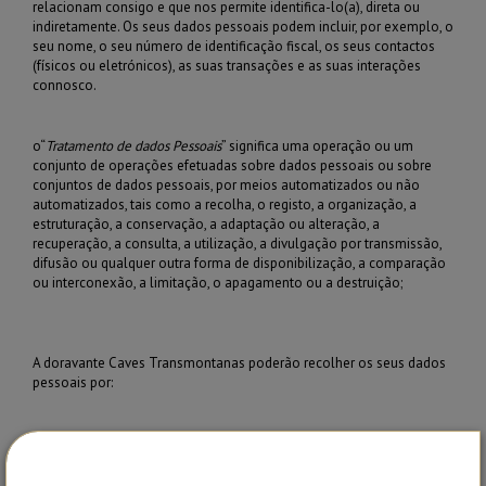
relacionam consigo e que nos permite identifica-lo(a), direta ou
indiretamente. Os seus dados pessoais podem incluir, por exemplo, o
seu nome, o seu número de identificação fiscal, os seus contactos
(físicos ou eletrónicos), as suas transações e as suas interações
connosco.
o
“
Tratamento de dados Pessoais
” significa uma operação ou um
conjunto de operações efetuadas sobre dados pessoais ou sobre
conjuntos de dados pessoais, por meios automatizados ou não
automatizados, tais como a recolha, o registo, a organização, a
estruturação, a conservação, a adaptação ou alteração, a
recuperação, a consulta, a utilização, a divulgação por transmissão,
difusão ou qualquer outra forma de disponibilização, a comparação
ou interconexão, a limitação, o apagamento ou a destruição;
A doravante Caves Transmontanas
poderão recolher os seus dados
pessoais por:
Informações fornecidas pelo utilizador
Aquando da consulta/navegação no nosso website, procedemos a